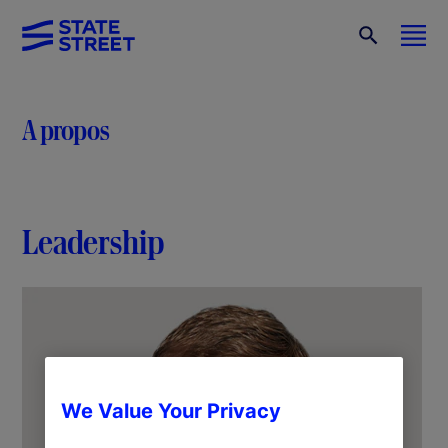
A propos
Leadership
We Value Your Privacy