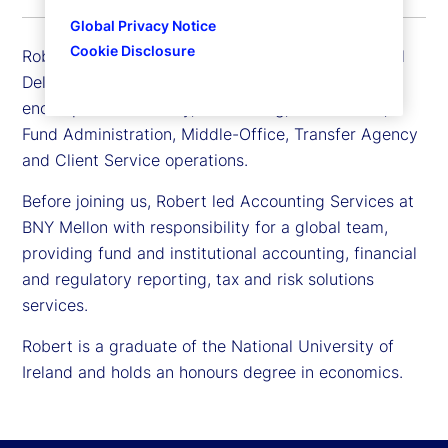
Global Privacy Notice
Cookie Disclosure
Robert Feighan is chief operating officer for Global
Delivery at State Street. Global Delivery
encompasses Custody, Accounting, Alternatives,
Fund Administration, Middle-Office, Transfer Agency
and Client Service operations.
Before joining us, Robert led Accounting Services at
BNY Mellon with responsibility for a global team,
providing fund and institutional accounting, financial
and regulatory reporting, tax and risk solutions
services.
Robert is a graduate of the National University of
Ireland and holds an honours degree in economics.