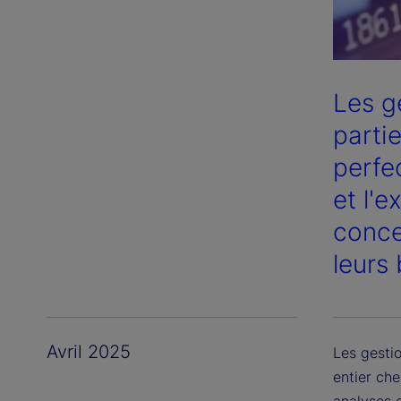
Les g
parti
perfe
et l'e
concen
leurs 
Avril 2025
Les gestio
entier che