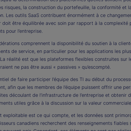
s risques, la construction du portefeuille, la conformité et l
on. Les outils SaaS contribuent énormément à ce changemen
r doit être équilibrée avec soin par rapport à la complexité 
ts pour l’entreprise.
érations comprennent la disponibilité du soutien à la client
ts de service, en particulier pour les applications les plu
 La réalité est que les plateformes flexibles construites sur l
raient ne pas être aussi « passives » qu’escompté.
entiel de faire participer l’équipe des TI au début du proces
t, afin que les membres de l’équipe puissent offrir une pe
mites découlant de l’infrastructure de l’entreprise et obtenir 
ents utiles grâce à la discussion sur la valeur commerciale
t exploitable est ce qui compte, et les données sont primor
tisseurs canadiens recherchent des renseignements fiables 