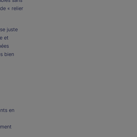
ables sans
de « relier
se juste
e et
nées
s bien
ants en
oment