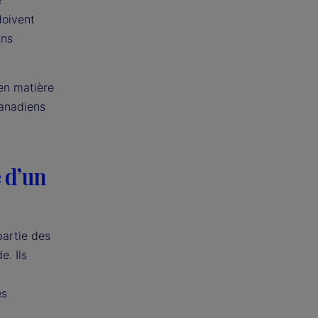
e
doivent
ans
 en matière
canadiens
é d’un
partie des
e. Ils
es