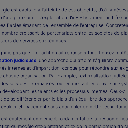
ogie est capitale à l’atteinte de ces objectifs, d'où la néces
 d’une plateforme d’exploitation d’investissement unifiée so
es fiables émanant de l’ensemble de l’entreprise. Concrète
n nombre croissant de partenariats entre les sociétés de pl
sseurs de services stratégiques.
gnifie pas que l’impartition ait réponse à tout. Pensez plutôt
sation judicieuse
, une approche qui atteint l’équilibre optim
tés internes et d’impartition, conçue pour répondre aux ex
 chaque organisation. Par exemple, l’externalisation judici
ti des services externalisés tout en mettant en œuvre un sy
 développant les talents et les processus internes. Ceux-ci
 de se différencier par le biais d’un équilibre des approch
 d’évoluer efficacement sans accumuler de dette technologiq
e est également un élément fondamental de la gestion effica
tion du modèle d’exploitation et exige la participation de 