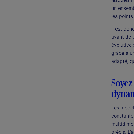
lesquels i
un ensembl
les points
Il est don
avant de p
évolutive 
grâce à u
adapté, qu
Soyez 
dynam
Les modèle
constante
multidime
précis. L’a