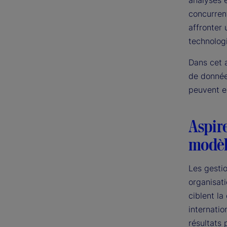
analyses 
concurrent
affronter
technolog
Dans cet a
de données
peuvent e
Aspire
modèl
Les gestio
organisati
ciblent la
internatio
résultats 