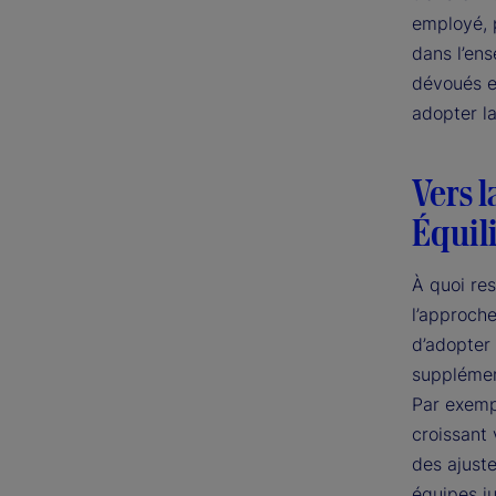
employé, 
dans l’ens
dévoués et
adopter la
Vers l
Équili
À quoi re
l’approch
d’adopter
supplémen
Par exemp
croissant 
des ajust
équipes ju