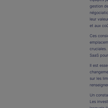
gestion de
négociati
leur valeu
et aux coû
Ces consid
emplacemen
cruciales.
SaaS pour
Il est ess
changemen
sur les li
renseignem
Un consta
Les inves