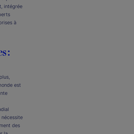
, intégrée
perts
prises à
s :
plus,
 monde est
inte
dial
a nécessite
ement des
r la