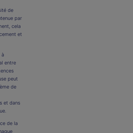
sité de
utenue par
ment, cela
acement et
 à
al entre
igences
euse peut
stème de
es et dans
ue.
ce de la
chaque