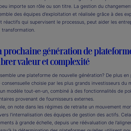
peu importe son rôle ou son titre. La gestion du changement
emble des équipes d’exploitation et réalisée grâce à des ex
 réactifs qui supervisent le processus, peut aider les entre
 transformation.
a prochaine génération de plateforme
brer valeur et complexité
ssemble une plateforme de nouvelle génération? De plus en 
e consensuelle choisie par les plus grands investisseurs du
 un modèle tout-en-un, combiné à des fonctionnalités de po
taires provenant de fournisseurs externes.
le, on note dans les régimes de retraite un mouvement mon
vers l’internalisation des équipes de gestion des actifs. Cel
ements à grande échelle, depuis une réévaluation de l’align
squ’à la détermination des plateformes qu’elles utilisent pou