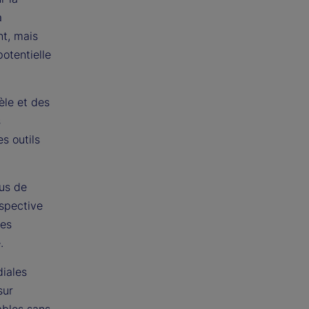
a
t, mais
potentielle
èle et des
s
es outils
sus de
rspective
des
.
diales
sur