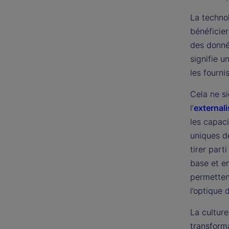
La technol
bénéficier
des donné
signifie u
les fourni
Cela ne si
l’
externali
les capaci
uniques de
tirer par
base et en
permettent
l’optique
La cultur
transforma