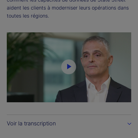
aident les clients à moderniser leurs opérations dans
toutes les régions.
P
l
a
y
Voir la transcription
V