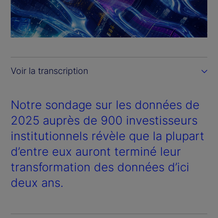
l
a
y
Voir la transcription
V
i
Notre sondage sur les données de
2025 auprès de 900 investisseurs
d
institutionnels révèle que la plupart
e
d’entre eux auront terminé leur
transformation des données d’ici
o
deux ans.