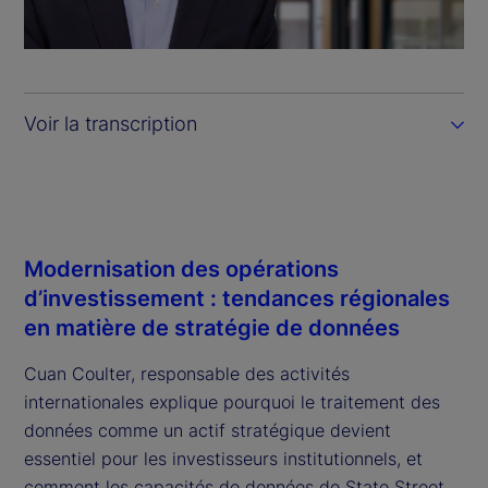
l
a
y
Voir la transcription
V
i
d
Modernisation des opérations
e
d’investissement : tendances régionales
en matière de stratégie de données
o
Cuan Coulter, responsable des activités
internationales explique pourquoi le traitement des
données comme un actif stratégique devient
essentiel pour les investisseurs institutionnels, et
comment les capacités de données de State Street