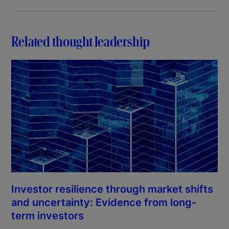
Related thought leadership
Investor resilience through market shifts
and uncertainty: Evidence from long-
term investors