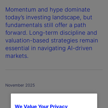
Momentum and hype dominate
today’s investing landscape, but
fundamentals still offer a path
forward. Long-term discipline and
valuation-based strategies remain
essential in navigating AI-driven
markets.
November 2025
We Value Your Privacy