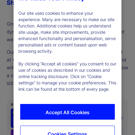
Share
Our site uses cookies to enhance your
experience. Many are necessary to make our site
Growth stocks are driving returns and economic
function. Additional cookies help us understand
dynamism, but also sparking discussions of whether
site usage, make site improvements, provide
enhanced functionality and personalisation, serve
we sit in bubble territory.
personalised ads or content based upon web
browsing activity.
Our guest this week, Matt Smith, portfolio manager
at QSM Asset Management, a long/short hedge fund
By clicking “Accept all cookies” you consent to our
with a value focus, provides a timely reminder of how
use of cookies as described in our cookies and
a consistent, fundamentals-oriented approach can
online tracking disclosure. Click on “Cookie
still offer compelling risk-adjusted returns.
settings” to manage your cookie preferences. This
link can be found at the bottom of every page.
Accept All Cookies
Cookies Settings