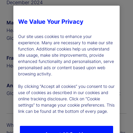
December 2024
We Value Your Privacy
Matthew Bartolini
Head of Americas ETF Research at State Street
Our site uses cookies to enhance your
Global Advisors
experience. Many are necessary to make our site
function. Additional cookies help us understand
site usage, make site improvements, provide
Frank Koudelka
enhanced functionality and personalisation, serve
Head of ETF Product Solutions at State Street
personalised ads or content based upon web
browsing activity.
Anna Bernasek
By clicking “Accept all cookies” you consent to our
use of cookies as described in our cookies and
Global Head of Thought Leadership at State Street
online tracking disclosure. Click on “Cookie
settings” to manage your cookie preferences. This
link can be found at the bottom of every page.
While the growth in ETFs is impressive, these
headline numbers point to important trends that may