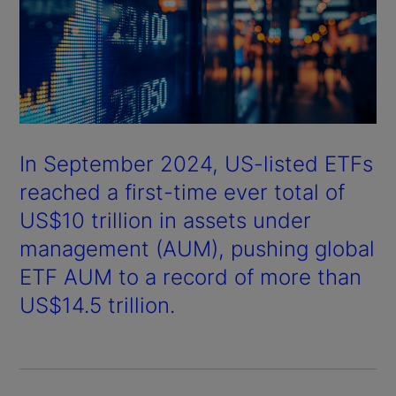
In September 2024, US-listed ETFs
reached a first-time ever total of
US$10 trillion in assets under
management (AUM), pushing global
ETF AUM to a record of more than
US$14.5 trillion.