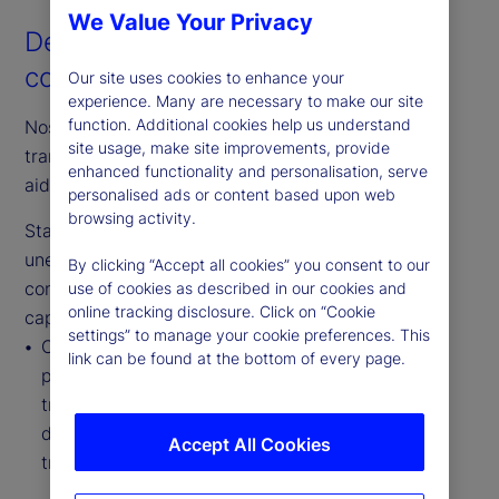
We Value Your Privacy
Des solutions pour un avantage
concurrentiel
Our site uses cookies to enhance your
experience. Many are necessary to make our site
function. Additional cookies help us understand
Nos plateformes propriétaires sont conçues pour
site usage, make site improvements, provide
transformer et accélérer votre performance, vous
enhanced functionality and personalisation, serve
aidant à rester en tête de la concurrence.
personalised ads or content based upon web
browsing activity.
State Street Alpha® propose aux émetteurs d’FNB
une solution de bout en bout, intégrant la
By clicking “Accept all cookies” you consent to our
construction et l’optimisation des paniers avec nos
use of cookies as described in our cookies and
online tracking disclosure. Click on “Cookie
capacités de service FNB, incluant :
settings” to manage your cookie preferences. This
Création, calcul et diffusion personnalisés de
link can be found at the bottom of every page.
paniers avec sortie lisible par machine, ainsi que
traitement entièrement automatisé et traitement
direct (STP) pour le rééquilibrage et les
Accept All Cookies
transactions restreintes