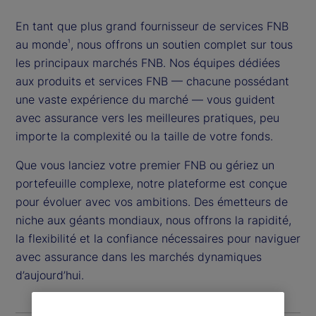
En tant que plus grand fournisseur de services FNB
au monde
, nous offrons un soutien complet sur tous
¹
les principaux marchés FNB. Nos équipes dédiées
aux produits et services FNB — chacune possédant
une vaste expérience du marché — vous guident
avec assurance vers les meilleures pratiques, peu
importe la complexité ou la taille de votre fonds.
Que vous lanciez votre premier FNB ou gériez un
portefeuille complexe, notre plateforme est conçue
pour évoluer avec vos ambitions. Des émetteurs de
niche aux géants mondiaux, nous offrons la rapidité,
la flexibilité et la confiance nécessaires pour naviguer
avec assurance dans les marchés dynamiques
d’aujourd’hui.