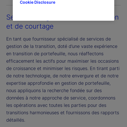
Cookie Disclosure
Services de gestion de la transition
et de courtage
En tant que fournisseur spécialisé de services de
gestion de la transition, doté d’une vaste expérience
en transition de portefeuille, nous réaffectons
efficacement les actifs pour maximiser les occasions
de croissance et minimiser les risques. En tirant parti
de notre technologie, de notre envergure et de notre
expertise approfondie en gestion de portefeuille,
nous appliquons la recherche fondée sur des
données à notre approche de service, coordonnons
les opérations avec toutes les parties pour des
transitions harmonieuses et fournissons des rapports
détaillés.