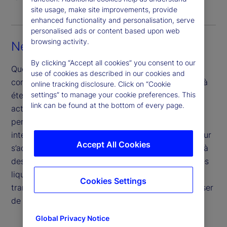
site usage, make site improvements, provide
enhanced functionality and personalisation, serve
personalised ads or content based upon web
browsing activity.
Négociation en partenariat
By clicking “Accept all cookies” you consent to our
Que vous recherchiez une solution de négociation
use of cookies as described in our cookies and
complète ou un soutien plus ciblé pour vous aider à
online tracking disclosure. Click on “Cookie
settings” to manage your cookie preferences. This
étendre votre portée ou à compléter vos activités
link can be found at the bottom of every page.
actuelles, nos services de négociation sont
personnalisés, au moyen d’options à faible
intervention, modulaires ou de service complet, pour
Accept All Cookies
s’adapter là où vous en avez le plus besoin. Grâce à
des renseignements opportuns sur le marché, à des
liquidités dans tout marché et à une analyse post-
Cookies Settings
transaction axée sur l’avenir, nous vous ferons passer
de la stratégie à l’exécution, et inversement.
Global Privacy Notice