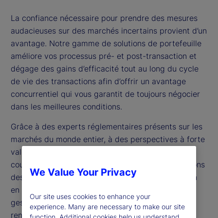
La confiance nécessaire pour prendre des mesures
audacieuses sur des marchés incertains provient d’un
avantage. Notre gamme de solutions de portefeuille
améliore vos processus pré- et post-transaction et
dégage des gains d’efficacité tout au long du cycle
de vie des transactions afin d’offrir un avantage
concurrentiel qui vous garantit de toujours négocier
dans les meilleures conditions.
Grâce à des experts réglementaires présents sur les
marchés du monde entier, à des perspectives à forte
valeur ajoutée et à des capacités de négociation
couvrant l’ensemble du cycle de vie, nous combinons
We Value Your Privacy
des services novateurs et éprouvés de négociation
en partenariat, de gestion de la transition et de
Our site uses cookies to enhance your
gestion des devises conçus pour accélérer le
experience. Many are necessary to make our site
rendement de votre investissement.
function. Additional cookies help us understand