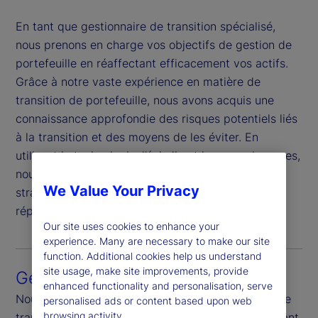
En tant que gestionnaire de transition spécialisé,
nous prenons en charge vos objectifs de gestion de
portefeuille en réaffectant efficacement vos actifs.
Grâce à notre vaste expérience en matière de
transition de portefeuille, nous avons acquis une
connaissance approfondie des risques potentiels liés
à la transition et des moyens de les éviter. En
utilisant la technologie, l’échelle et les connaissances,
nous travaillons avec vous pour développer une
We Value Your Privacy
stratégie de transition réalisable qui vous aide à
répondre à vos objectifs de croissance.
Our site uses cookies to enhance your
experience. Many are necessary to make our site
function. Additional cookies help us understand
site usage, make site improvements, provide
Gestion du risque
enhanced functionality and personalisation, serve
Nous vous soutenons avant, pendant et après votre
personalised ads or content based upon web
browsing activity.
transition en élaborant une stratégie et en effectuant