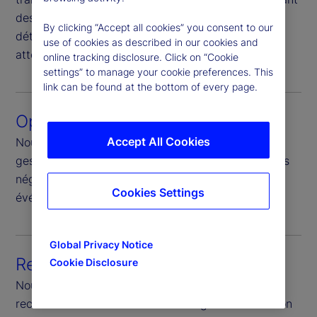
des recherches fondées sur des données afin de
By clicking “Accept all cookies” you consent to our
déterminer la mise en œuvre optimale pour une
use of cookies as described in our cookies and
atténuation globale des risques.
online tracking disclosure. Click on “Cookie
settings” to manage your cookie preferences. This
link can be found at the bottom of every page.
Opérations
Accept All Cookies
Nous coordonnons les actions avec le client, les
gestionnaires d’investissement, les dépositaires, les
négociants et les autres parties pour assurer un
Cookies Settings
événement de transition sans heurts.
Global Privacy Notice
Recherche
Cookie Disclosure
Nous nous appuyons sur notre équipe d’experts en
recherche et concevons des stratégies de transition