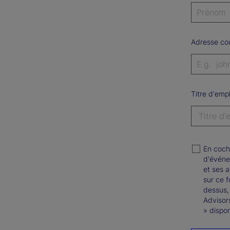
Adresse cou
Titre d'empl
En coch
d'événe
et ses a
sur ce 
dessus,
Advisor
» dispon