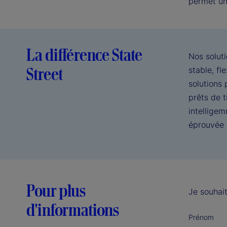
permet une
La différence State
Nos solut
Street
stable, fl
solutions 
prêts de t
intelligem
éprouvée d
Pour plus
Je souhait
d'informations
Prénom