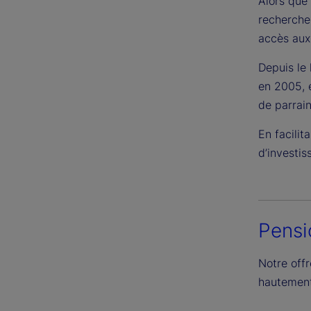
Alors que
recherchen
accès aux
Depuis le
en 2005, 
de parrain
En facilit
d’investis
Pensi
Notre off
hautement 