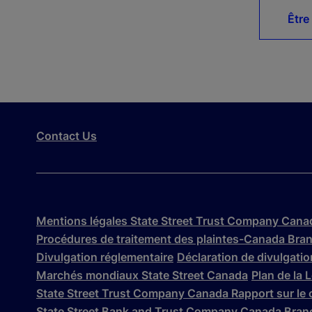
Être
Contact Us
Mentions légales State Street Trust Company Cana
Procédures de traitement des plaintes-Canada Bra
Divulgation réglementaire
Déclaration de divulgation
Marchés mondiaux State Street Canada
Plan de la 
State Street Trust Company Canada Rapport sur le 
State Street Bank and Trust Company Canada Branc