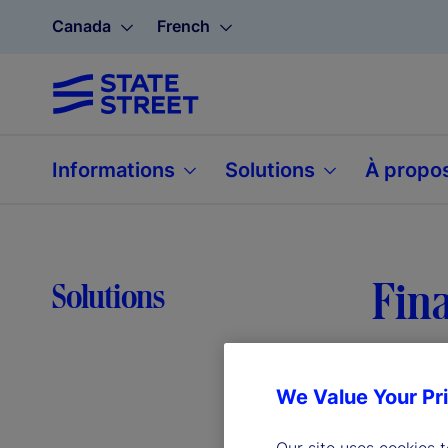
Canada
French
Informations
Solutions
À propo
Fin
Solutions
We Value Your Pr