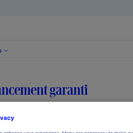
s
ancement garanti
ivacy