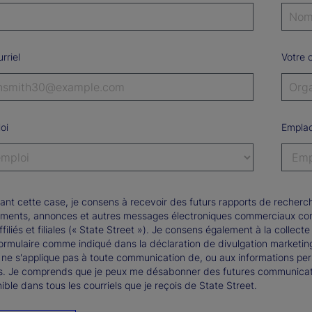
rriel
Votre 
oi
Empla
ant cette case, je consens à recevoir des futurs rapports de recherch
ments, annonces et autres messages électroniques commerciaux conce
ffiliés et filiales (« State Street »). Je consens également à la collect
formulaire comme indiqué dans la déclaration de divulgation marketi
 ne s'applique pas à toute communication de, ou aux informations pers
s. Je comprends que je peux me désabonner des futures communicatio
ible dans tous les courriels que je reçois de State Street.