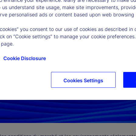
to enhance your experience. Many are necessary to make our
p us understand site usage, make site improvements, provid
erve personalised ads or content based upon web browsing a
 cookies” you consent to our use of cookies as described in 
lick on “Cookie settings” to manage your cookie preferences.
 page.
Cookie Disclosure
Cookies Settings