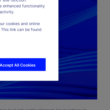
 site function.
e enhanced functionality
ctivity.
our cookies and online
 This link can be found
Accept All Cookies