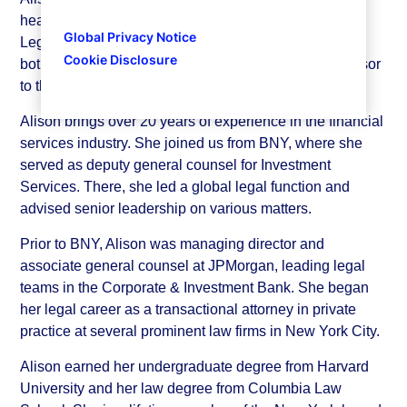
head of Investment Services and State Street Markets
Global Privacy Notice
Legal. In this role, she oversees legal matters across
Cookie Disclosure
both businesses and serves as the primary legal advisor
to their respective executive leadership teams.
Alison brings over 20 years of experience in the financial
services industry. She joined us from BNY, where she
served as deputy general counsel for Investment
Services. There, she led a global legal function and
advised senior leadership on various matters.
Prior to BNY, Alison was managing director and
associate general counsel at JPMorgan, leading legal
teams in the Corporate & Investment Bank. She began
her legal career as a transactional attorney in private
practice at several prominent law firms in New York City.
Alison earned her undergraduate degree from Harvard
University and her law degree from Columbia Law