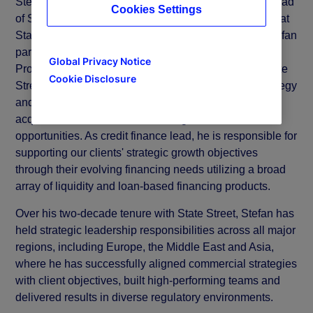
Stefan Gmür is executive vice president and global head
Cookies Settings
of Sales, Strategic Growth and Global Credit Finance at
State Street. In his sales and strategic growth role, Stefan
partners with leaders across Investment Services,
Global Privacy Notice
®
Product, State Street Alpha
, Global Delivery and State
Cookie Disclosure
Street Markets to drive the execution of our sales strategy
and growth through strategic initiatives such as
acquisitions, lift-outs and other large-scale business
opportunities. As credit finance lead, he is responsible for
supporting our clients' strategic growth objectives
through their evolving financing needs utilizing a broad
array of liquidity and loan-based financing products.
Over his two-decade tenure with State Street, Stefan has
held strategic leadership responsibilities across all major
regions, including Europe, the Middle East and Asia,
where he has successfully aligned commercial strategies
with client objectives, built high-performing teams and
delivered results in diverse regulatory environments.