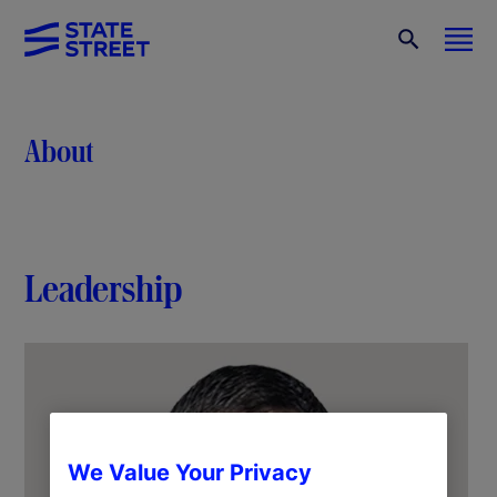
About
Leadership
We Value Your Privacy