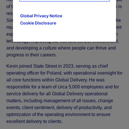
of Global Delivery Simplification for State Street. Kevin is
responsible for executing our Global Delivery
Global Privacy Notice
Simplification (GDS) program launched in 2023, with the
Cookie Disclosure
multi-faceted objective of delivering an exceptional client
experience, creating scale and driving productivity with
technology, improving our risk and control environment,
and developing a culture where people can thrive and
progress in their careers.
Kevin joined State Street in 2023, serving as chief
operating officer for Poland, with operational oversight for
all core functions within Global Delivery. He was
responsible for a team of circa 5,000 employees and for
service delivery for all Global Delivery operational
matters, including management of all issues, change
events, client sentiment, delivery of productivity, and
optimization of the operating environment to ensure
excellent delivery to clients.