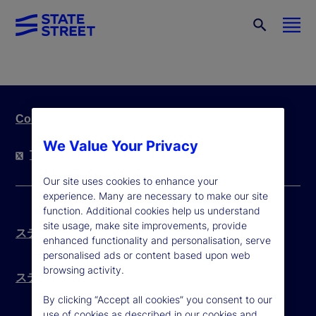
Contact Us
We Value Your Privacy
Twitter
LinkedIn
YouTube
Our site uses cookies to enhance your
experience. Many are necessary to make our site
function. Additional cookies help us understand
site usage, make site improvements, provide
ステート・ストリート信託銀行 ポリシー
enhanced functionality and personalisation, serve
personalised ads or content based upon web
browsing activity.
ステート・ストリート銀行東京支店 ポリシー
By clicking “Accept all cookies” you consent to our
use of cookies as described in our cookies and