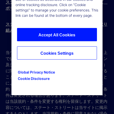
ステート・ストリート・グローバル・アドバイザーズ
online tracking disclosure. Click on “Cookie
ポリシー
settings” to manage your cookie preferences. This
link can be found at the bottom of every page.
ステート・ストリートの資産運用ビジネス拡大への取り
組み
Accept All Cookies
当ウェブサイト（以下、「当サイト」）は、当サイト上
Cookies Settings
で提供されるステート・ストリート・コーポレーション
及びその関連会社（以下、「ステート・ストリート」）
に関する情報を閲覧するためにユーザー自身が使用する
Global Privacy Notice
ことを意図するものです。当サイトにアクセスすること
Cookie Disclosure
によって、お客様は当サイトに記載されている利用規
約・条件に同意したものとみなされます。当該規約・条
件は変更される場合があります。ステート・ストリート
は当該規約・条件を変更する権利を留保します。変更内
容については、ステート・ストリートは当サイトに掲示
するものとします。当該規約・条件に同意されない場合