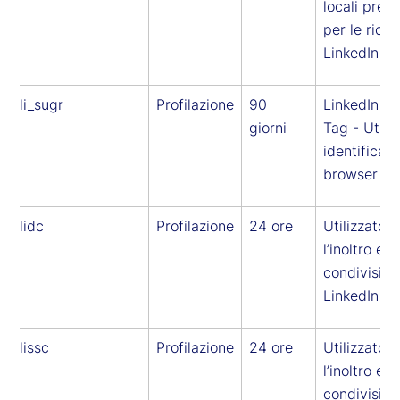
locali prede
per le richi
LinkedIn
li_sugr
Profilazione
90
LinkedIn In
giorni
Tag - Utili
identificare 
browser
lidc
Profilazione
24 ore
Utilizzato p
l’inoltro e la
condivision
LinkedIn
lissc
Profilazione
24 ore
Utilizzato p
l’inoltro e la
condivision