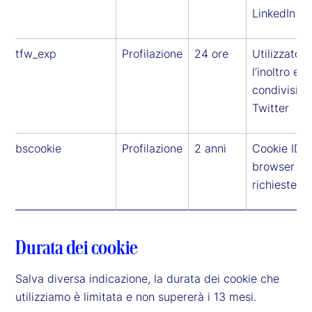
LinkedIn
tfw_exp
Profilazione
24 ore
Utilizzato p
l’inoltro e la
condivision
Twitter
bscookie
Profilazione
2 anni
Cookie ID d
browser per
richieste L
Durata dei cookie
Salva diversa indicazione, la durata dei cookie che
utilizziamo è limitata e non supererà i 13 mesi.