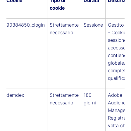
Cookie
Tipo di
Durata
Descrizio
cookie
90384850_clogin
Strettamente
Sessione
Gestito d
necessario
- Cookie d
sessione d
accesso c
contiene u
globale/ID
completa
qualificato
demdex
Strettamente
180
Adobe
necessario
giorni
Audience
Manager -
Registra l’
volta che 