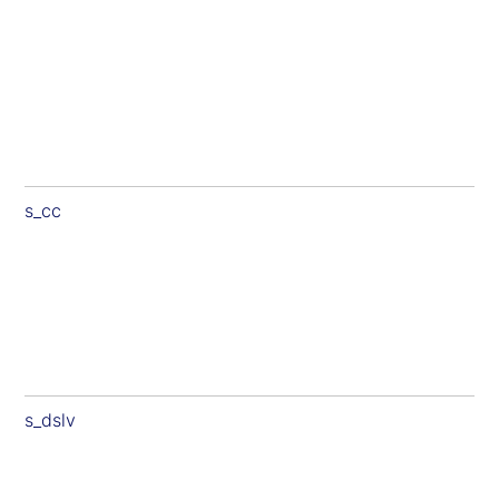
s_cc
s_dslv