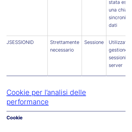
stata eseg
una chiam
sincronizz
dati
JSESSIONID
Strettamente
Sessione
Utilizzato 
necessario
gestione d
sessioni d
server
Cookie per l’analisi delle
performance
Cookie