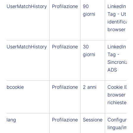
UserMatchHistory
Profilazione
90
LinkedIn In
giorni
Tag - Utili
identificare 
browser
UserMatchHistory
Profilazione
30
LinkedIn In
giorni
Tag -
Sincronizza
ADS
bcookie
Profilazione
2 anni
Cookie ID d
browser per
richieste L
lang
Profilazione
Sessione
Configura
lingua/impo