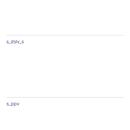
s_dslv_s
s_ppv