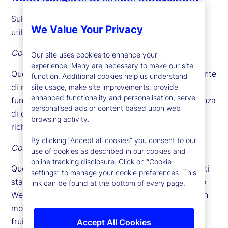
Sul nostro sito
www.statestreet.com
(sito Web)
We Value Your Privacy
utilizziamo le seguenti quattro categorie di cookie.
Cookie strettamente necessari
Our site uses cookies to enhance your
experience. Many are necessary to make our site
Questi cookie sono essenziali per consentire all’utente
function. Additional cookies help us understand
di navigare nel nostro sito Web e utilizzare le sue
site usage, make site improvements, provide
enhanced functionality and personalisation, serve
funzioni, come l’accesso alle aree protette. In assenza
personalised ads or content based upon web
di questi cookie, non possiamo fornire i servizi
browsing activity.
richiesti.
By clicking “Accept all cookies” you consent to our
Cookie per l’analisi delle performance
use of cookies as described in our cookies and
online tracking disclosure. Click on “Cookie
Questi cookie vengono utilizzati per raccogliere dati
settings” to manage your cookie preferences. This
statistici su come i visitatori utilizzano il nostro sito
link can be found at the bottom of every page.
Web. Questo ci consente di ottenere informazioni in
modo da poter apportare miglioramenti alla sua
fruibilità.
Accept All Cookies