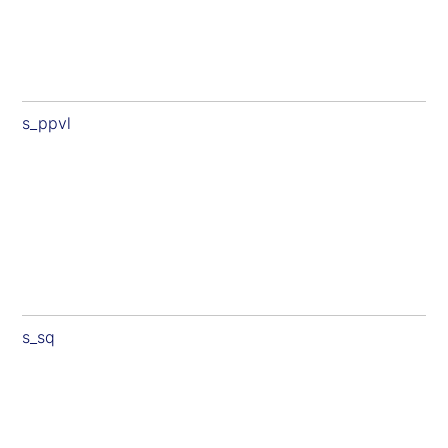
s_ppvl
s_sq