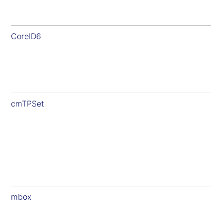
CoreID6
cmTPSet
mbox