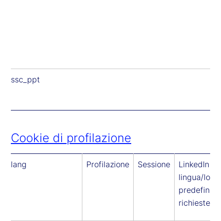
ssc_ppt
Cookie di profilazione
lang
Profilazione
Sessione
LinkedIn - 
lingua/loca
predefinita
richieste L