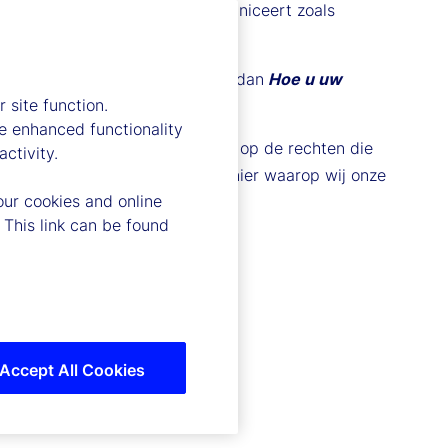
en andere manier met ons communiceert zoals
ie voor u relevant is, raadpleeg dan
Hoe u uw
 site function.
e enhanced functionality
ing uitzonderingen kunnen zijn op de rechten die
ctivity.
ttelijke vereisten en aan de manier waarop wij onze
our cookies and online
 This link can be found
Accept All Cookies