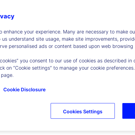
ls wanneer u onze evenementen bijwoont of wanneer u op e
ivacy
 Street die verwerkingsverantwoordelijk is voor de dienst d
to enhance your experience. Many are necessary to make our
 opnemen.
p us understand site usage, make site improvements, provid
eden op grond van de toepasselijke privacywet- en regelgev
erve personalised ads or content based upon web browsing a
 van tijd tot tijd wijzigen om deze aan te passen aan de we
 cookies” you consent to our use of cookies as described in 
lmatig voor de laatste versie van deze Verklaring.
lick on “Cookie settings” to manage your cookie preferences.
 page.
Cookie Disclosure
Cookies Settings