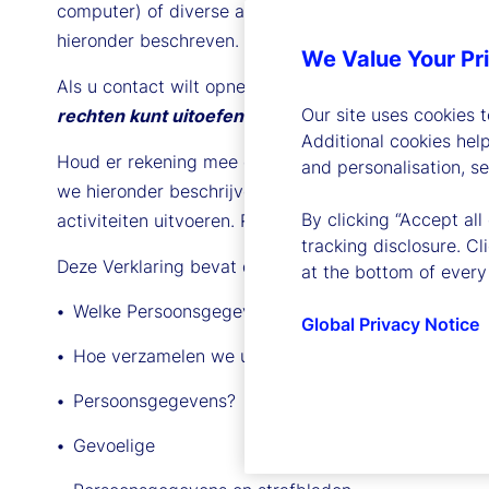
computer) of diverse andere offline middelen, zoa
hieronder beschreven.
We Value Your Pr
Als u contact wilt opnemen met de entiteit van State
Our site uses cookies 
rechten kunt uitoefenen of contact met ons kunt
Additional cookies hel
Houd er rekening mee dat er in bepaalde rechtsgebi
and personalisation, s
we hieronder beschrijven. Wij kunnen deze Verklaring
By clicking “Accept all
activiteiten uitvoeren. Raadpleeg deze pagina's rege
tracking disclosure. C
Deze Verklaring bevat de volgende hoofdstukken:
at the bottom of every
Welke Persoonsgegevens kunnen we verzamelen?
Global Privacy Notice
Hoe verzamelen we uw
Persoonsgegevens?
Gevoelige