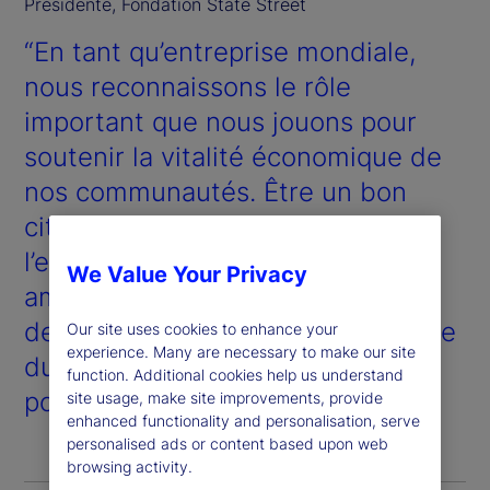
Présidente, Fondation State Street
“En tant qu’entreprise mondiale,
nous reconnaissons le rôle
important que nous jouons pour
soutenir la vitalité économique de
nos communautés. Être un bon
citoyen corporatif favorise
l’engagement des employés,
We Value Your Privacy
améliore notre réputation auprès
des clients et renforce la confiance
Our site uses cookies to enhance your
experience. Many are necessary to make our site
du public tout en ayant un impact
function. Additional cookies help us understand
positif sur la société.”
site usage, make site improvements, provide
enhanced functionality and personalisation, serve
personalised ads or content based upon web
browsing activity.