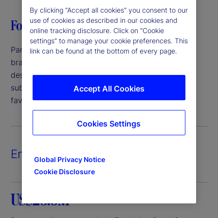
By clicking “Accept all cookies” you consent to our
use of cookies as described in our cookies and
Fondation State Street
online tracking disclosure. Click on “Cookie
settings” to manage your cookie preferences. This
Par l’entremise de la Fondation State Street, notre
link can be found at the bottom of every page.
bras philanthropique, nous nous engageons à bâtir
des communautés plus fortes en octroyant des
subventions à des organismes caritatifs qui
Accept All Cookies
favorisent la réussite éducative et l’employabilité.
Cookies Settings
En chiffres
Global Privacy Notice
Cookie Disclosure
US$26.8M