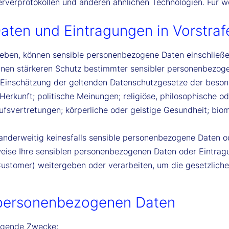
rverprotokollen und anderen ähnlichen Technologien. Für w
ten und Eintragungen in Vorstraf
heben, können sensible personenbezogene Daten einschließe
inen stärkeren Schutz bestimmter sensibler personenbezog
r Einschätzung der geltenden Datenschutzgesetze der beso
Herkunft; politische Meinungen; religiöse, philosophische o
svertretungen; körperliche oder geistige Gesundheit; biome
anderweitig keinesfalls sensible personenbezogene Daten od
lsweise Ihre sensiblen personenbezogenen Daten oder Eintra
ustomer) weitergeben oder verarbeiten, um die gesetzli
r personenbezogenen Daten
olgende Zwecke: