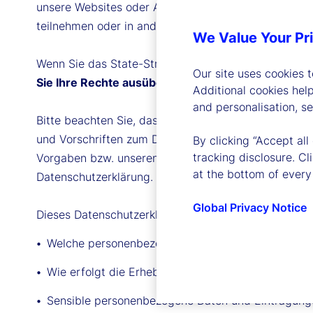
unsere Websites oder Apps erheben, soweit Sie jene 
teilnehmen oder in anderer Weise wie nachstehend b
We Value Your Pr
Wenn Sie das State-Street-Unternehmen kontaktieren 
Our site uses cookies 
Sie Ihre Rechte ausüben bzw. mit uns Kontakt au
Additional cookies hel
and personalisation, s
Bitte beachten Sie, dass in bestimmten Staaten od
und Vorschriften zum Datenschutz bestehen. Wir ne
By clicking “Accept all
tracking disclosure. C
Vorgaben bzw. unseren geschäftlichen Abläufen auf d
at the bottom of every
Datenschutzerklärung.
Global Privacy Notice
Dieses Datenschutzerklärung enthält die folgenden A
Welche personenbezogenen Daten können erhobe
Wie erfolgt die Erhebung Ihrer personenbezogene
Sensible personenbezogene Daten und Eintragunge