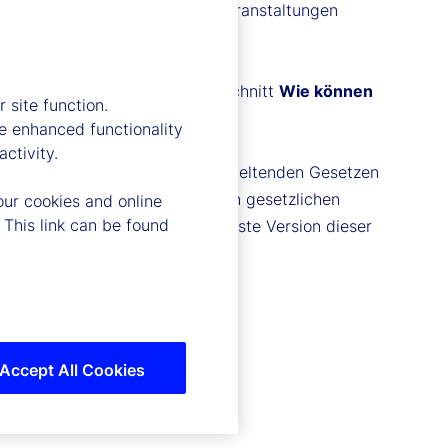
fen, wenn Sie etwa an unseren Veranstaltungen
ch ist, lesen Sie bitte den Abschnitt
Wie können
 site function.
e enhanced functionality
ctivity.
tehend beschreiben, gemäß den geltenden Gesetzen
g vor, um sie entsprechend den gesetzlichen
our cookies and online
 This link can be found
 regelmäßig auf die jeweils neuste Version dieser
Accept All Cookies