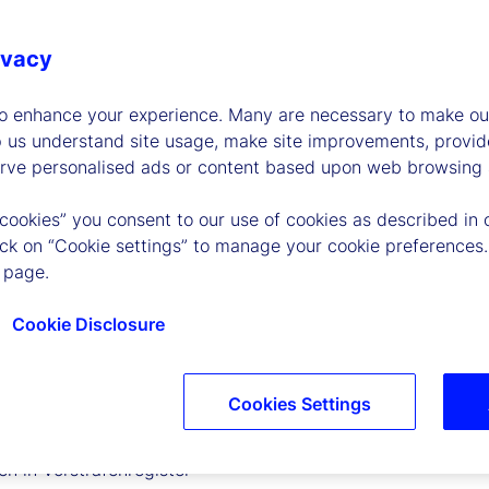
mithilfe Ihres Geräts (z. B. Mobiltelefon, Computer) aufru
eschrieben mit uns interagieren.
ivacy
möchten, die für den für Sie relevanten Dienst verantwortli
to enhance your experience. Many are necessary to make our
fnehmen.
p us understand site usage, make site improvements, provid
erve personalised ads or content based upon web browsing a
er Regionen Ausnahmen zu den Rechten, die wir hier nachs
hmen regelmäßig Änderungen an dieser Datenschutzerklärun
 cookies” you consent to our use of cookies as described in 
lick on “Cookie settings” to manage your cookie preferences.
em neuesten Stand zu halten. Bitte prüfen Sie diese Seiten
 page.
Cookie Disclosure
bschnitte:
n werden
Cookies Settings
n Daten
n in Vorstrafenregister